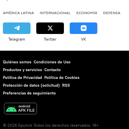
AMÉRICA LATINA
INTERNACIONAL
ECONOMÍA
DEFENSA
M
Telegram
Twitter
VK
Quiénes somos
Condiciones de Uso
Productos y servicios
Contacto
Política de Privacidad
Politica de Cookies
Protección de datos (solicitud)
RSS
Preferencias de seguimiento
© 2026 Sputnik Todos los derechos reservados. 18+