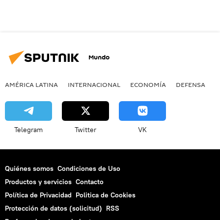
Mundo
AMÉRICA LATINA
INTERNACIONAL
ECONOMÍA
DEFENSA
M
Telegram
Twitter
VK
Quiénes somos
Condiciones de Uso
Productos y servicios
Contacto
Política de Privacidad
Politica de Cookies
Protección de datos (solicitud)
RSS