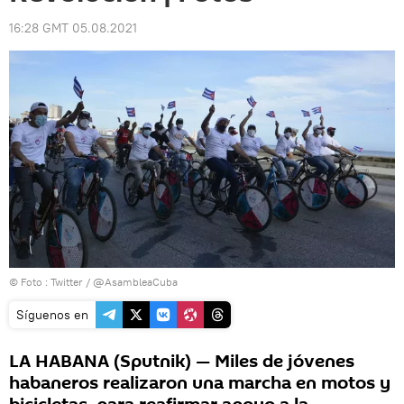
16:28 GMT 05.08.2021
© Foto :
Twitter / @AsambleaCuba
Síguenos en
LA HABANA (Sputnik) — Miles de jóvenes
habaneros realizaron una marcha en motos y