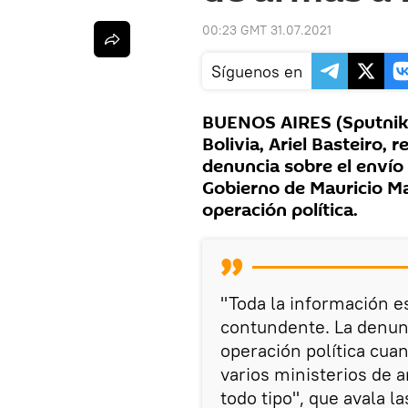
00:23 GMT 31.07.2021
Síguenos en
BUENOS AIRES (Sputnik)
Bolivia, Ariel Basteiro,
denuncia sobre el envío 
Gobierno de Mauricio Ma
operación política.
"Toda la información e
contundente. La denun
operación política cua
varios ministerios de
todo tipo", que avala l