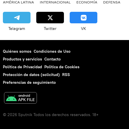
AMÉRICA LATINA
INTERNACIONAL
ECONOMÍA
DEFENSA
M
Telegram
Twitter
VK
Quiénes somos
Condiciones de Uso
Productos y servicios
Contacto
Política de Privacidad
Politica de Cookies
Protección de datos (solicitud)
RSS
Preferencias de seguimiento
© 2026 Sputnik Todos los derechos reservados. 18+