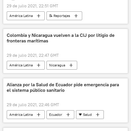
29 de julio 2021, 22:51 GMT
América Latina
📝 Reportajes
Bolivia
Día Mundial contra la Trata de Personas
Colombia y Nicaragua vuelven a la CIJ por litigio de
fronteras marítimas
feminismo
feminicidios
El Alto
violencia de género
29 de julio 2021, 22:47 GMT
América Latina
Nicaragua
Colombia
Centroamérica
Alianza por la Salud de Ecuador pide emergencia para
el sistema público sanitario
29 de julio 2021, 22:46 GMT
América Latina
Ecuador
💗 Salud