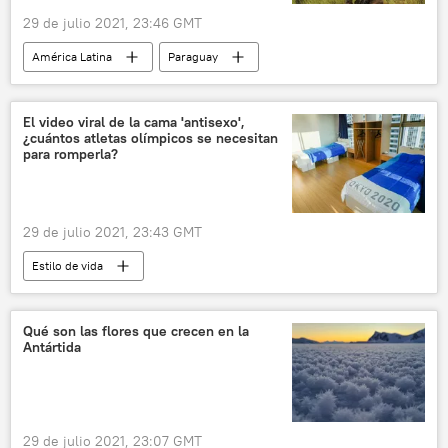
29 de julio 2021, 23:46 GMT
América Latina
Paraguay
El video viral de la cama 'antisexo',
¿cuántos atletas olímpicos se necesitan
para romperla?
29 de julio 2021, 23:43 GMT
Estilo de vida
Juegos Olímpicos y Paralímpicos de Tokio 2020
cama
atletas
Qué son las flores que crecen en la
Antártida
29 de julio 2021, 23:07 GMT