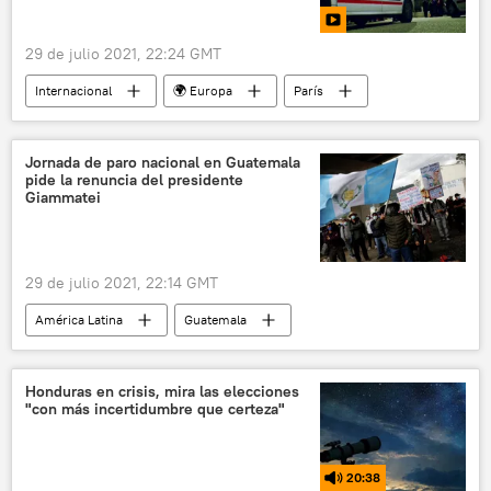
29 de julio 2021, 22:24 GMT
Internacional
🌍 Europa
París
atropello
Jornada de paro nacional en Guatemala
pide la renuncia del presidente
Giammatei
29 de julio 2021, 22:14 GMT
América Latina
Guatemala
Centroamérica
protestas
Alejandro Giammattei
Honduras en crisis, mira las elecciones
"con más incertidumbre que certeza"
20:38