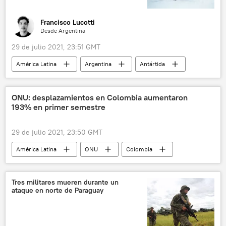
Francisco Lucotti
Desde Argentina
29 de julio 2021, 23:51 GMT
América Latina
Argentina
Antártida
Sistema del Tratado Antártico
Instituto Antártico Argentino
base científica
ONU: desplazamientos en Colombia aumentaron
193% en primer semestre
29 de julio 2021, 23:50 GMT
América Latina
ONU
Colombia
desplazados
Tres militares mueren durante un
ataque en norte de Paraguay