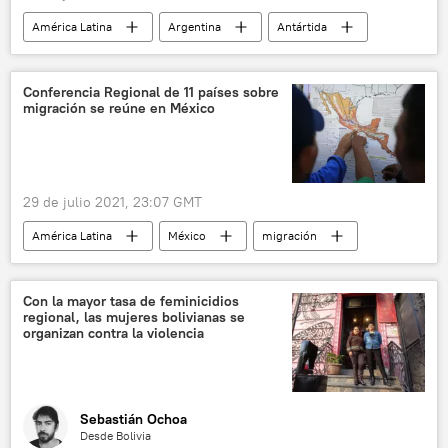
América Latina
Argentina
Antártida
meteorología
Conferencia Regional de 11 países sobre
migración se reúne en México
29 de julio 2021, 23:07 GMT
América Latina
México
migración
Con la mayor tasa de feminicidios
regional, las mujeres bolivianas se
organizan contra la violencia
Sebastián Ochoa
Desde Bolivia