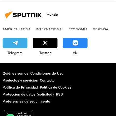
Mundo
AMÉRICA LATINA
INTERNACIONAL
ECONOMÍA
DEFENSA
M
Telegram
Twitter
VK
Quiénes somos
Condiciones de Uso
Productos y servicios
Contacto
Política de Privacidad
Politica de Cookies
Protección de datos (solicitud)
RSS
Preferencias de seguimiento