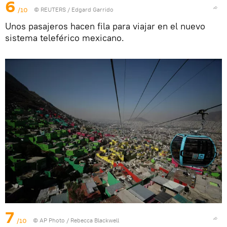
6
/10
©
REUTERS
/ Edgard Garrido
Unos pasajeros hacen fila para viajar en el nuevo
sistema teleférico mexicano.
7
/10
© AP Photo / Rebecca Blackwell