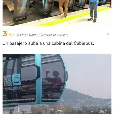
3
/10
© Foto :
Twitter / @MICablebusCDMX
Un pasajero sube a una cabina del Cablebús.