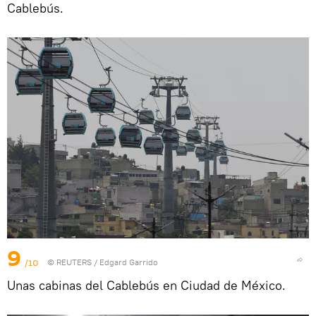
Cablebús.
9
/10
©
REUTERS
/ Edgard Garrido
Unas cabinas del Cablebús en Ciudad de México.