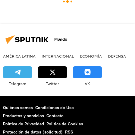
Mundo
AMÉRICA LATINA
INTERNACIONAL
ECONOMÍA
DEFENSA
M
Telegram
Twitter
VK
Quiénes somos
Condiciones de Uso
Productos y servicios
Contacto
Política de Privacidad
Politica de Cookies
Protección de datos (solicitud)
RSS