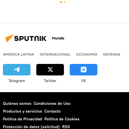
Mundo
AMÉRICA LATINA
INTERNACIONAL
ECONOMÍA
DEFENSA
M
Telegram
Twitter
VK
Quiénes somos
Condiciones de Uso
Productos y servicios
Contacto
Política de Privacidad
Politica de Cookies
Protección de datos (solicitud)
RSS