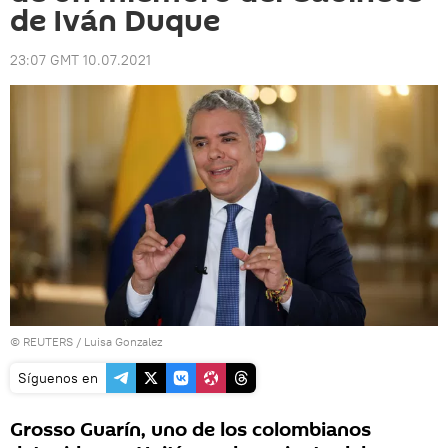
de Iván Duque
23:07 GMT 10.07.2021
©
REUTERS
/ Luisa Gonzalez
Síguenos en
Grosso Guarín, uno de los colombianos