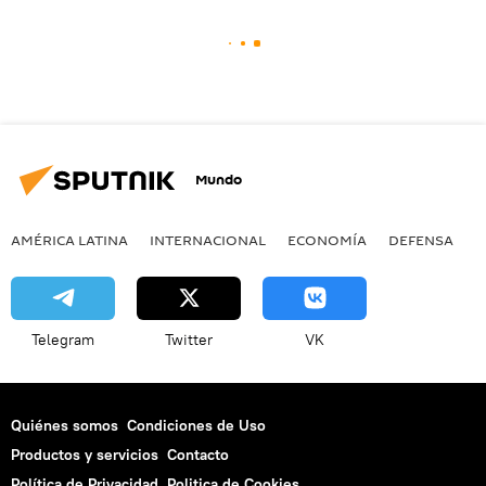
Mundo
AMÉRICA LATINA
INTERNACIONAL
ECONOMÍA
DEFENSA
M
Telegram
Twitter
VK
Quiénes somos
Condiciones de Uso
Productos y servicios
Contacto
Política de Privacidad
Politica de Cookies