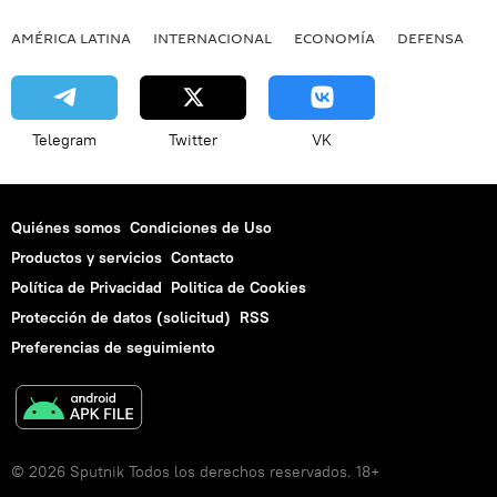
AMÉRICA LATINA
INTERNACIONAL
ECONOMÍA
DEFENSA
M
Telegram
Twitter
VK
Quiénes somos
Condiciones de Uso
Productos y servicios
Contacto
Política de Privacidad
Politica de Cookies
Protección de datos (solicitud)
RSS
Preferencias de seguimiento
© 2026 Sputnik Todos los derechos reservados. 18+