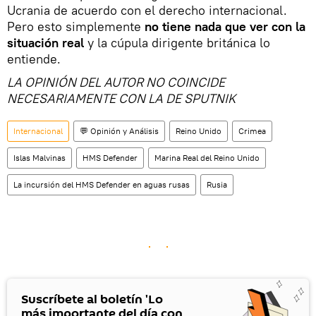
Ucrania de acuerdo con el derecho internacional.
Pero esto simplemente
no tiene nada que ver con la
situación real
y la cúpula dirigente británica lo
entiende.
LA OPINIÓN DEL AUTOR NO COINCIDE
NECESARIAMENTE CON LA DE SPUTNIK
Internacional
💬 Opinión y Análisis
Reino Unido
Crimea
Islas Malvinas
HMS Defender
Marina Real del Reino Unido
La incursión del HMS Defender en aguas rusas
Rusia
Suscríbete al boletín 'Lo
más importante del día con