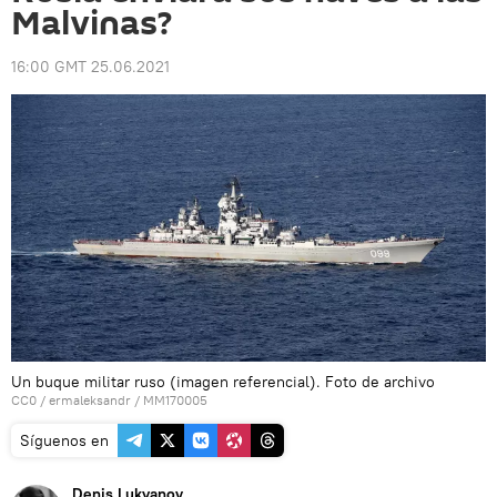
Malvinas?
16:00 GMT 25.06.2021
Un buque militar ruso (imagen referencial). Foto de archivo
CC0
/
ermaleksandr
/
MM170005
Síguenos en
Denis Lukyanov