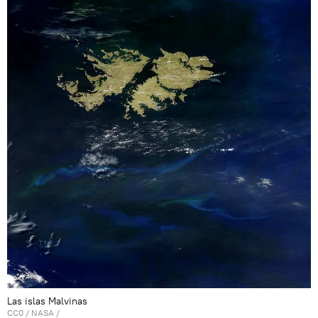
Las islas Malvinas
CC0
/
NASA
/