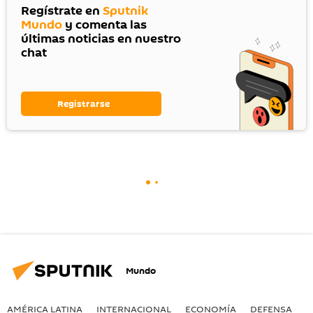
Regístrate en
Sputnik
Mundo
y comenta las
últimas noticias en nuestro
chat
Registrarse
Mundo
AMÉRICA LATINA
INTERNACIONAL
ECONOMÍA
DEFENSA
M