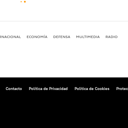
RNACIONAL
ECONOMÍA
DEFENSA
MULTIMEDIA
RADIO
Contacto
Política de Privacidad
Politica de Cookies
Protec