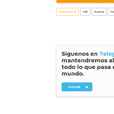
internacionales.
En mayo de 2018,
EEUU r
Internacional
Irán
Austria
Vi
sanciones unilaterales c
seguía desarrollando arm
Un año después, Irán, co
manera gradual sus comp
Síguenos en
Tele
mantendremos al
todo lo que pasa 
mundo.
Unirme