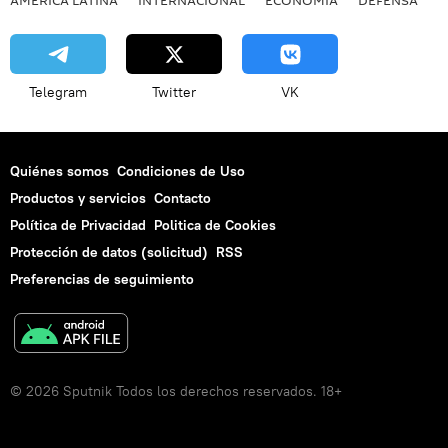
AMÉRICA LATINA
INTERNACIONAL
ECONOMÍA
DEFENSA
M
Telegram
Twitter
VK
Quiénes somos
Condiciones de Uso
Productos y servicios
Contacto
Política de Privacidad
Politica de Cookies
Protección de datos (solicitud)
RSS
Preferencias de seguimiento
© 2026 Sputnik Todos los derechos reservados. 18+