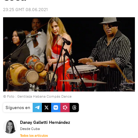
23:25 GMT 08.06.2021
© Foto : Gentileza Habana Compás Dance
Síguenos en
Danay Galletti Hernández
Desde Cuba
Todos los artículos