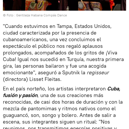
© Foto : Gentileza Habana Compás Dance
"Cuando estuvimos en Tampa, Estados Unidos,
ciudad caracterizada por la presencia de
cubanoamericanos, una vez concluimos el
espectáculo el público nos regaló aplausos
prolongados, acompañados de los gritos de ¡Viva
Cuba! Igual nos sucedió en Turquía, nuestra primera
gira, las personas bailaron y fue una acogida
emocionante", aseguró a Sputnik la
regisseur
(directora) Lisset Fleitas.
En el país norteño, los artistas interpretaron
Cuba,
fusión y pasión
, una de sus creaciones más
reconocidas, de casi dos horas de duración y con la
mezcla de pantomimas y ritmos nativos como el
guaguancó, son, songo y bolero. Antes de salir a
escena, sus integrantes siguen un ritual: "Nos
reunimos, nos transmitimos energías positivas y