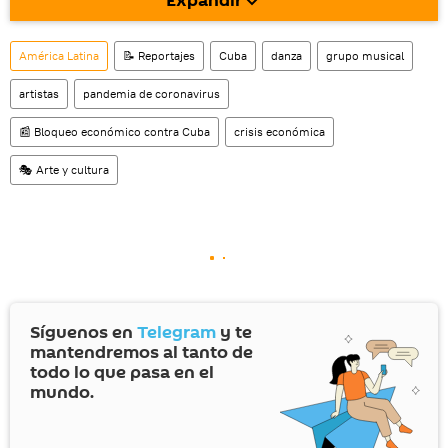
Expandir
América Latina
📝 Reportajes
Cuba
danza
grupo musical
artistas
pandemia de coronavirus
📰 Bloqueo económico contra Cuba
crisis económica
🎭 Arte y cultura
Síguenos en
Telegram
y te
mantendremos al tanto de
todo lo que pasa en el
mundo.