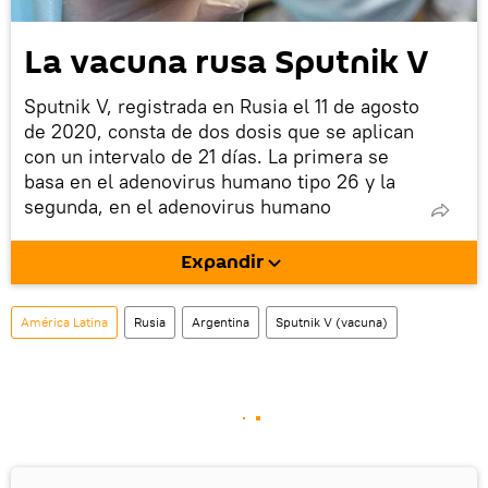
La vacuna rusa Sputnik V
Sputnik V, registrada en Rusia el 11 de agosto
de 2020, consta de dos dosis que se aplican
con un intervalo de 21 días. La primera se
basa en el adenovirus humano tipo 26 y la
segunda, en el adenovirus humano
recombinante del tipo 5.
Expandir
A principios de febrero, la revista científica
británica
The Lancet
publicó los resultados
provisionales de la tercera fase del ensayo
América Latina
Rusia
Argentina
Sputnik V (vacuna)
clínico de la vacuna rusa, que confirmaron
una seguridad y eficacia del 91,6%.
La vacuna está aprobada en 70 países de
Europa, Asia, África y América, entre ellos
Argentina, Bolivia, México y Venezuela.