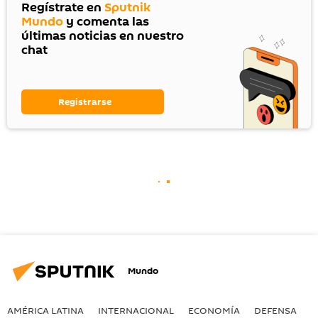
Regístrate en
Sputnik
Mundo
y comenta las
últimas noticias en nuestro
chat
Registrarse
Mundo
AMÉRICA LATINA
INTERNACIONAL
ECONOMÍA
DEFENSA
M