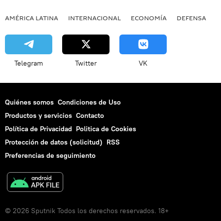
AMÉRICA LATINA
INTERNACIONAL
ECONOMÍA
DEFENSA
M
Telegram
Twitter
VK
Quiénes somos
Condiciones de Uso
Productos y servicios
Contacto
Política de Privacidad
Politica de Cookies
Protección de datos (solicitud)
RSS
Preferencias de seguimiento
© 2026 Sputnik Todos los derechos reservados. 18+