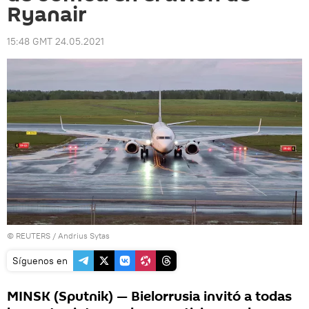
Ryanair
15:48 GMT 24.05.2021
©
REUTERS
/ Andrius Sytas
Síguenos en
MINSK (Sputnik) — Bielorrusia invitó a todas