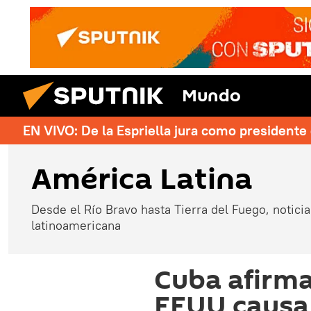
Mundo
EN VIVO: De la Espriella jura como president
América Latina
Desde el Río Bravo hasta Tierra del Fuego, noticias
latinoamericana
Cuba afirma
EEUU causa