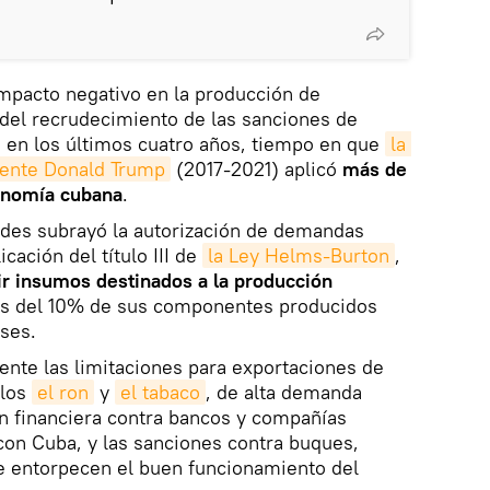
 impacto negativo en la producción de
r del recrudecimiento de las sanciones de
 en los últimos cuatro años, tiempo en que
la 
dente Donald Trump
(2017-2021) aplicó
más de
onomía cubana
.
des subrayó la autorización de demandas
icación del título III de
la Ley Helms-Burton
,
ir insumos destinados a la producción
s del 10% de sus componentes producidos
ses.
nte las limitaciones para exportaciones de
llos
el ron
y
el tabaco
, de alta demanda
ón financiera contra bancos y compañías
con Cuba, y las sanciones contra buques,
e entorpecen el buen funcionamiento del