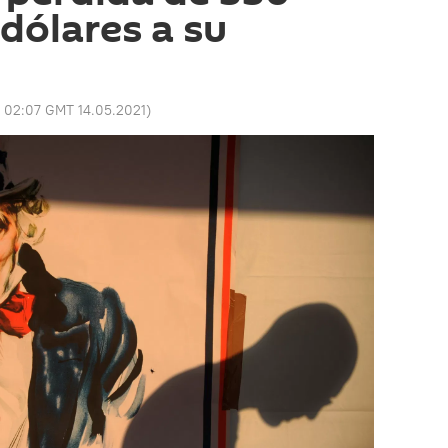
 dólares a su
:
02:07 GMT 14.05.2021
)