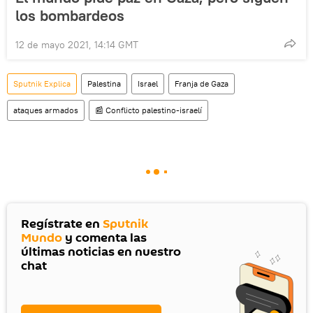
los bombardeos
12 de mayo 2021, 14:14 GMT
Sputnik Explica
Palestina
Israel
Franja de Gaza
ataques armados
📰 Conflicto palestino-israelí
Regístrate en
Sputnik
Mundo
y comenta las
últimas noticias en nuestro
chat