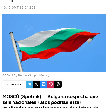
10:43 GMT 28.04.2021
CC BY 2.0
/
ResoluteSupportMedia
/
Síguenos en
MOSCÚ (Sputnik) — Bulgaria sospecha que
seis nacionales rusos podrían estar