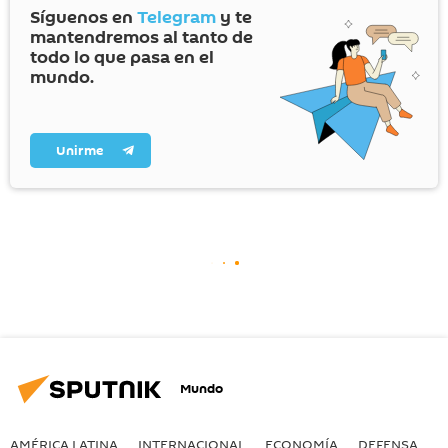
Síguenos en
Telegram
y te
mantendremos al tanto de
todo lo que pasa en el
mundo.
Unirme
Mundo
AMÉRICA LATINA
INTERNACIONAL
ECONOMÍA
DEFENSA
M