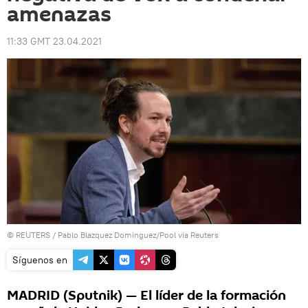
amenazas
11:33 GMT 23.04.2021
©
REUTERS
/ Pablo Blazquez Dominguez/Pool via Reuters
Síguenos en
MADRID (Sputnik) — El líder de la formación