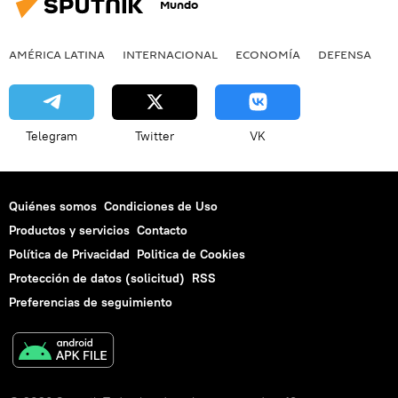
Mundo
AMÉRICA LATINA
INTERNACIONAL
ECONOMÍA
DEFENSA
M
Telegram
Twitter
VK
Quiénes somos
Condiciones de Uso
Productos y servicios
Contacto
Política de Privacidad
Politica de Cookies
Protección de datos (solicitud)
RSS
Preferencias de seguimiento