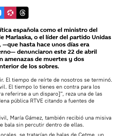
ítica española como el ministro del
e Marlaska, o el líder del partido Unidas
, —que hasta hace unos días era
erno— denunciaron este 22 de abril
con amenazas de muertes y dos
nterior de los sobres.
ir. El tiempo de reírte de nosotros se terminó.
vil. El tiempo lo tienes en contra para los
ra referirse a un disparo]", reza una de las
dena pública RTVE citando a fuentes de
Civil, María Gámez, también recibió una misiva
e bala sin percutir dentro de ellas.
ocales, se tratarían de balas de Cetme, un