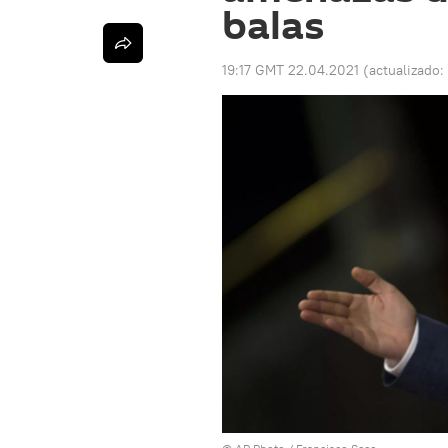
balas
19:17 GMT 22.04.2021
(actualizado: