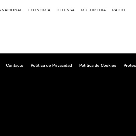
RNACIONAL
ECONOMÍA
DEFENSA
MULTIMEDIA
RADIO
Contacto
Política de Privacidad
Politica de Cookies
Protec