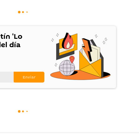
tín 'Lo
el día