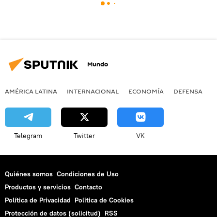
Mundo
AMÉRICA LATINA
INTERNACIONAL
ECONOMÍA
DEFENSA
M
Telegram
Twitter
VK
Quiénes somos
Condiciones de Uso
Productos y servicios
Contacto
Política de Privacidad
Politica de Cookies
Protección de datos (solicitud)
RSS