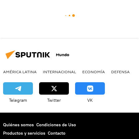
Mundo
AMÉRICA LATINA
INTERNACIONAL
ECONOMÍA
DEFENSA
M
Telegram
Twitter
VK
Quiénes somos
Condiciones de Uso
Productos y servicios
Contacto