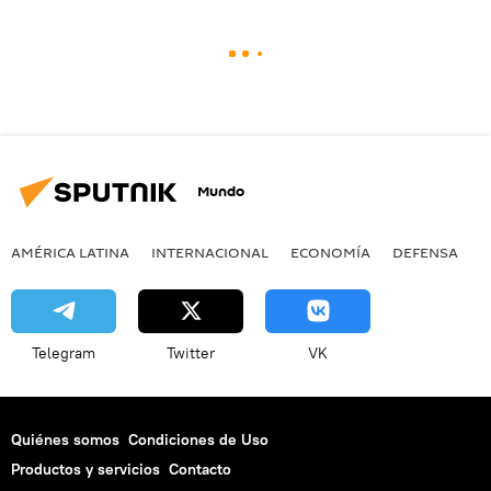
Mundo
AMÉRICA LATINA
INTERNACIONAL
ECONOMÍA
DEFENSA
M
Telegram
Twitter
VK
Quiénes somos
Condiciones de Uso
Productos y servicios
Contacto