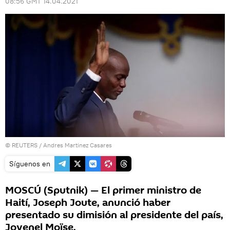
08:56 GMT 14.04.2021
©
REUTERS
/ Andres Martinez Casares
Síguenos en
MOSCÚ (Sputnik) — El primer ministro de
Haití, Joseph Joute, anunció haber
presentado su dimisión al presidente del país,
Jovenel Moïse.