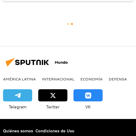
Mundo
AMÉRICA LATINA
INTERNACIONAL
ECONOMÍA
DEFENSA
M
Telegram
Twitter
VK
Quiénes somos
Condiciones de Uso