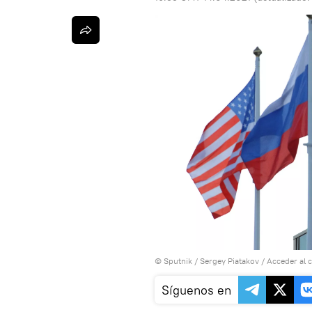
© Sputnik / Sergey Piatakov
/
Acceder al 
Síguenos en