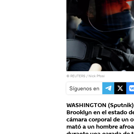
©
REUTERS
/ Nick Pfosi
Síguenos en
WASHINGTON (Sputnik) —
Brooklyn en el estado d
cámara corporal de un o
mató a un hombre afroa
durante una parada de trá