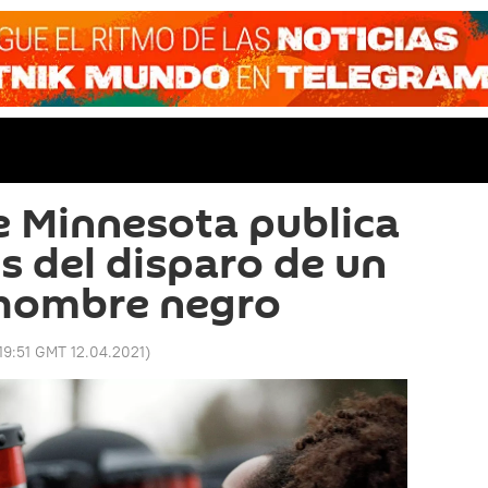
de Minnesota publica
s del disparo de un
n hombre negro
19:51 GMT 12.04.2021
)