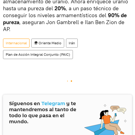
desarrollando armas nucleares.
almacenamiento de uranio. Ahora enriquece uranio
hasta una pureza del
20%
, a un paso técnico de
Un año después, Irán, como respuesta,
conseguir los niveles armamentísticos del
90% de
empezó a reducir de manera gradual sus
pureza
, aseguran Jon Gambrell e Ilan Ben Zion de
compromisos en el marco del PAIC.
AP.
Internacional
🌍 Oriente Medio
Irán
Plan de Acción Integral Conjunto (PAIC)
Síguenos en
Telegram
y te
mantendremos al tanto de
todo lo que pasa en el
mundo.