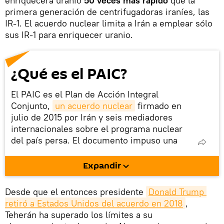
enriquecerá uranio
50 veces más rápido
que la
primera generación de centrifugadoras iraníes, las
IR-1. El acuerdo nuclear limita a Irán a emplear sólo
sus IR-1 para enriquecer uranio.
¿Qué es el PAIC?
El PAIC es el Plan de Acción Integral
Conjunto,
un acuerdo nuclear
firmado en
julio de 2015 por Irán y seis mediadores
internacionales sobre el programa nuclear
del país persa. El documento impuso una
serie de limitaciones al programa nuclear
iraní a cambio de que se levantasen las
Expandir
sanciones internacionales.
En mayo de 2018,
EEUU rompió el acuerdo
y
Desde que el entonces presidente
Donald Trump 
empezó a imponer sanciones unilaterales
retiró a Estados Unidos del acuerdo en 2018
,
contra Irán con el argumento de que seguía
Teherán ha superado los límites a su