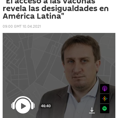
"El acceso a las vacunas
revela las desigualdades en
América Latina"
09:00 GMT 10.04.2021
iTunes
Google
46:40
Spotify