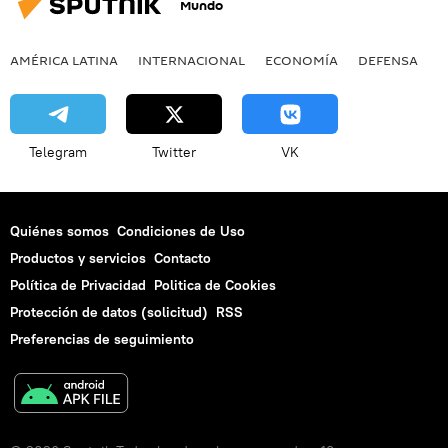
Mundo
AMÉRICA LATINA
INTERNACIONAL
ECONOMÍA
DEFENSA
M
Telegram
Twitter
VK
Quiénes somos
Condiciones de Uso
Productos y servicios
Contacto
Política de Privacidad
Politica de Cookies
Protección de datos (solicitud)
RSS
Preferencias de seguimiento