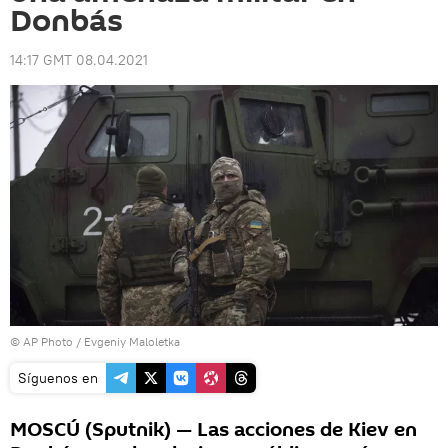
Donbás
14:17 GMT 08.04.2021
© AP Photo / Evgeniy Maloletka
Síguenos en
MOSCÚ (Sputnik) — Las acciones de Kiev en