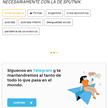
NECESARIAMENTE CON LA DE SPUTNIK
América Latina
✒️ Firmas
Argentina
crisis económica
pobreza
pobreza infantil
desigualdad social
pandemia de coronavirus
Síguenos en
Telegram
y te
mantendremos al tanto de
todo lo que pasa en el
mundo.
Unirme