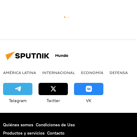
Mundo
AMÉRICA LATINA
INTERNACIONAL
ECONOMÍA
DEFENSA
M
Telegram
Twitter
VK
Quiénes somos
Condiciones de Uso
Productos y servicios
Contacto