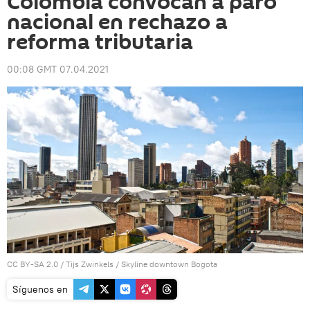
Colombia convocan a paro
nacional en rechazo a
reforma tributaria
00:08 GMT 07.04.2021
CC BY-SA 2.0
/
Tijs Zwinkels
/
Skyline downtown Bogota
Síguenos en