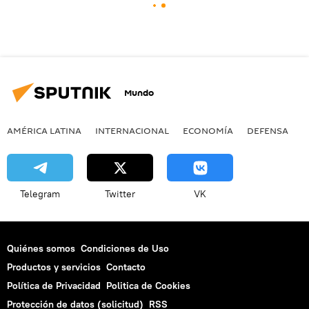
Mundo
AMÉRICA LATINA
INTERNACIONAL
ECONOMÍA
DEFENSA
M
Telegram
Twitter
VK
Quiénes somos
Condiciones de Uso
Productos y servicios
Contacto
Política de Privacidad
Politica de Cookies
Protección de datos (solicitud)
RSS