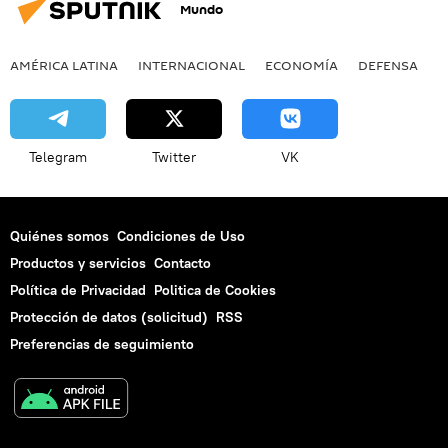
Mundo
AMÉRICA LATINA
INTERNACIONAL
ECONOMÍA
DEFENSA
M
Telegram
Twitter
VK
Quiénes somos
Condiciones de Uso
Productos y servicios
Contacto
Política de Privacidad
Politica de Cookies
Protección de datos (solicitud)
RSS
Preferencias de seguimiento