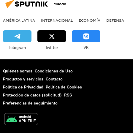
Mundo
AMÉRICA LATINA
INTERNACIONAL
ECONOMÍA
DEFENSA
M
Telegram
Twitter
VK
Quiénes somos
Condiciones de Uso
Productos y servicios
Contacto
Política de Privacidad
Politica de Cookies
Protección de datos (solicitud)
RSS
Preferencias de seguimiento