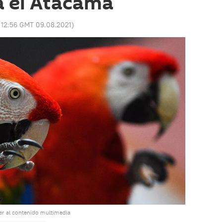
a el Atacama
:
12:56 GMT 09.08.2021
)
r al contenido multimedia