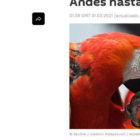
Andes hast
01:39 GMT 31.03.2021
(actualizado
© Sputnik / Vladimir Astapkovich
/
Accede