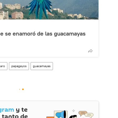
que se enamoró de las guacamayas
jaro
papagayos
guacamayas
gram
y te
 tanto de