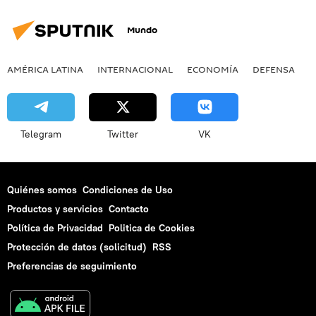
Mundo
AMÉRICA LATINA
INTERNACIONAL
ECONOMÍA
DEFENSA
M
Telegram
Twitter
VK
Quiénes somos
Condiciones de Uso
Productos y servicios
Contacto
Política de Privacidad
Politica de Cookies
Protección de datos (solicitud)
RSS
Preferencias de seguimiento