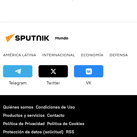
Mundo
AMÉRICA LATINA
INTERNACIONAL
ECONOMÍA
DEFENSA
M
Telegram
Twitter
VK
Quiénes somos
Condiciones de Uso
Productos y servicios
Contacto
Política de Privacidad
Politica de Cookies
Protección de datos (solicitud)
RSS