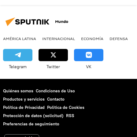
Mundo
AMÉRICA LATINA
INTERNACIONAL
ECONOMÍA
DEFENSA
M
Telegram
Twitter
VK
Quiénes somos
Condiciones de Uso
Productos y servicios
Contacto
Política de Privacidad
Politica de Cookies
Protección de datos (solicitud)
RSS
Preferencias de seguimiento