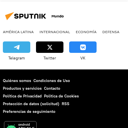
Mundo
AMÉRICA LATINA
INTERNACIONAL
ECONOMÍA
DEFENSA
M
Telegram
Twitter
VK
Quiénes somos
Condiciones de Uso
Productos y servicios
Contacto
Política de Privacidad
Politica de Cookies
Protección de datos (solicitud)
RSS
Preferencias de seguimiento