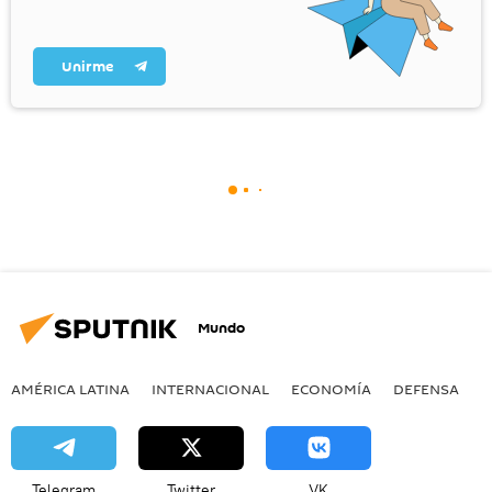
Unirme
Mundo
AMÉRICA LATINA
INTERNACIONAL
ECONOMÍA
DEFENSA
M
Telegram
Twitter
VK