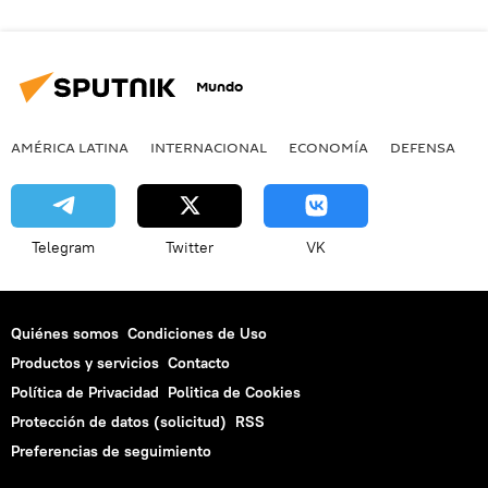
Mundo
AMÉRICA LATINA
INTERNACIONAL
ECONOMÍA
DEFENSA
M
Telegram
Twitter
VK
Quiénes somos
Condiciones de Uso
Productos y servicios
Contacto
Política de Privacidad
Politica de Cookies
Protección de datos (solicitud)
RSS
Preferencias de seguimiento