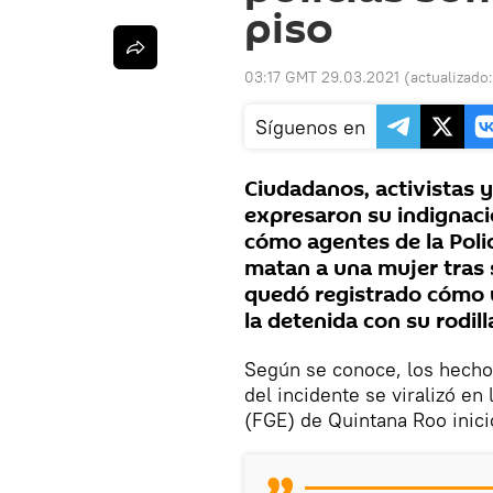
piso
03:17 GMT 29.03.2021
(actualizado
Síguenos en
Ciudadanos, activistas 
expresaron su indignaci
cómo agentes de la Pol
matan a una mujer tras 
quedó registrado cómo u
la detenida con su rodill
Según se conoce, los hecho
del incidente se viralizó en 
(FGE) de Quintana Roo inici