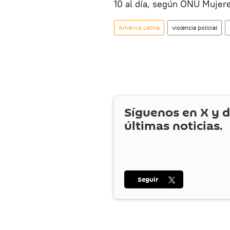
10 al día, según ONU Mujer
América Latina
violencia policial
Síguenos en
X
y d
últimas noticias.
Seguir