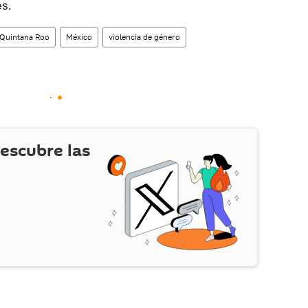
es.
Quintana Roo
México
violencia de género
escubre las