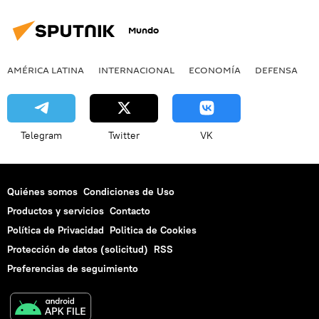
Mundo
AMÉRICA LATINA
INTERNACIONAL
ECONOMÍA
DEFENSA
M
Telegram
Twitter
VK
Quiénes somos
Condiciones de Uso
Productos y servicios
Contacto
Política de Privacidad
Politica de Cookies
Protección de datos (solicitud)
RSS
Preferencias de seguimiento