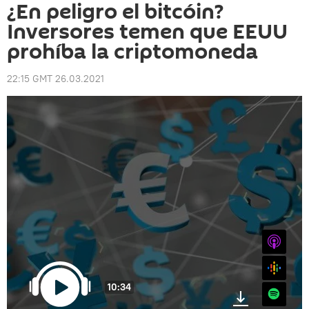
¿En peligro el bitcóin?
Inversores temen que EEUU
prohíba la criptomoneda
22:15 GMT 26.03.2021
iTunes
Google
10:34
Spotify