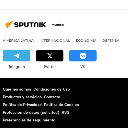
Mundo
AMÉRICA LATINA
INTERNACIONAL
ECONOMÍA
DEFENSA
M
Telegram
Twitter
VK
Quiénes somos
Condiciones de Uso
Productos y servicios
Contacto
Política de Privacidad
Politica de Cookies
Protección de datos (solicitud)
RSS
Preferencias de seguimiento