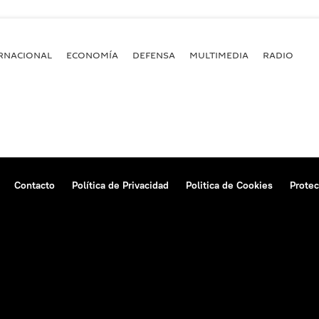
RNACIONAL
ECONOMÍA
DEFENSA
MULTIMEDIA
RADIO
Contacto
Política de Privacidad
Politica de Cookies
Protec