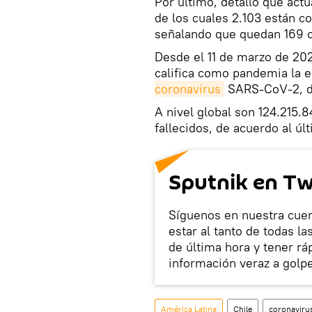
Por último, detalló que act
de los cuales 2.103 están co
señalando que quedan 169 ca
Desde el 11 de marzo de 20
califica como pandemia la
coronavirus
SARS-CoV-2, de
A nivel global son 124.215.
fallecidos, de acuerdo al ú
Sputnik en Tw
Síguenos en nuestra cuen
estar al tanto de todas l
de última hora y tener rá
información veraz a golpe
América Latina
Chile
coronaviru