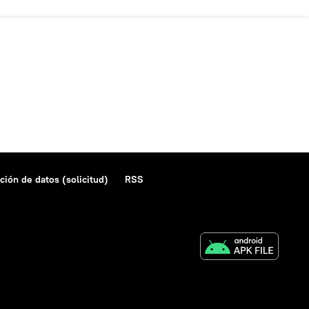
ción de datos (solicitud)
RSS