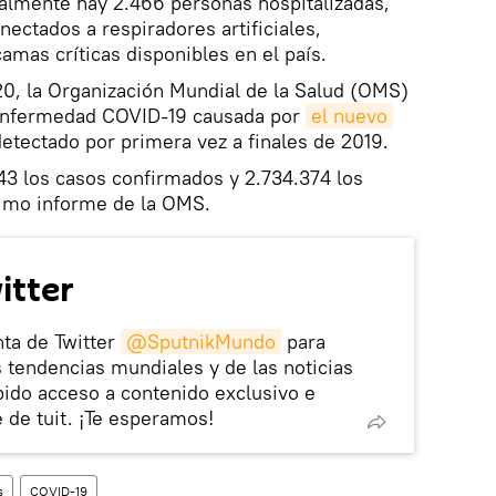
ualmente hay 2.466 personas hospitalizadas,
nectados a respiradores artificiales,
mas críticas disponibles en el país.
20, la Organización Mundial de la Salud (OMS)
 enfermedad COVID-19 causada por
el nuevo 
tectado por primera vez a finales de 2019.
843 los casos confirmados y 2.734.374 los
ltimo informe de la OMS.
itter
ta de Twitter
@SputnikMundo
para
as tendencias mundiales y de las noticias
pido acceso a contenido exclusivo e
 de tuit. ¡Te esperamos!
s
COVID-19