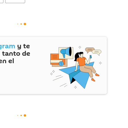
gram
y te
 tanto de
en el