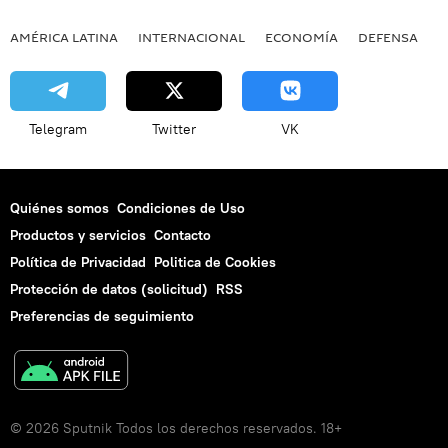
AMÉRICA LATINA
INTERNACIONAL
ECONOMÍA
DEFENSA
M
Telegram
Twitter
VK
Quiénes somos
Condiciones de Uso
Productos y servicios
Contacto
Política de Privacidad
Politica de Cookies
Protección de datos (solicitud)
RSS
Preferencias de seguimiento
© 2026 Sputnik Todos los derechos reservados. 18+