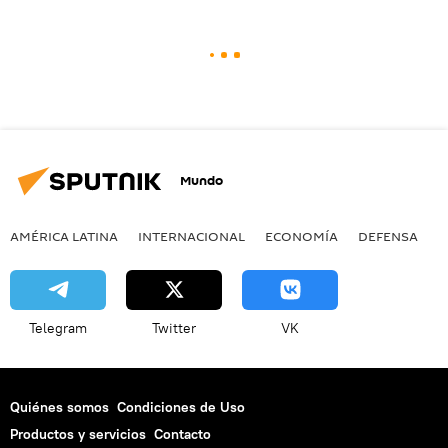
Mundo
AMÉRICA LATINA
INTERNACIONAL
ECONOMÍA
DEFENSA
M
Telegram
Twitter
VK
Quiénes somos
Condiciones de Uso
Productos y servicios
Contacto